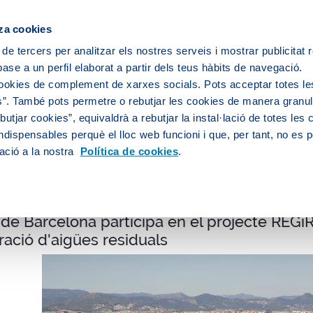
ipis
za cookies
 de tercers per analitzar els nostres serveis i mostrar publicitat
ase a un perfil elaborat a partir dels teus hàbits de navegació.
Sobre nosaltres
Persones
Medi
cookies de complement de xarxes socials. Pots acceptar totes le
”. També pots permetre o rebutjar les cookies de manera granula
utjar cookies”, equivaldrà a rebutjar la instal·lació de totes les
ndispensables perquè el lloc web funcioni i que, per tant, no es 
litat
ació a la nostra
Política de cookies
.
de Barcelona participa en el projecte REG
ació d'aigües residuals