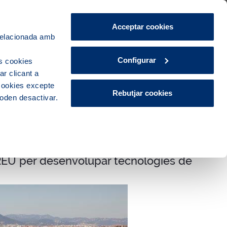
Àrea de Clients
CA
ES
Acceptar cookies
 relacionada amb
Ciutat
Innovació
Actualitat
Configurar
s cookies
r clicant a
 cookies excepte
Rebutjar cookies
poden desactivar.
iREU per desenvolupar tecnologies de