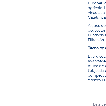
Europeu de
agrícola. 
vinculat a
Catalunya
Aigües de 
del sector,
Fundació 
Filtración
Tecnologi
El projec
avantatges
mundials d
l'objectiu 
competitiv
dissenys i
Data de