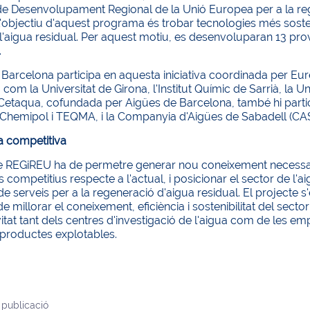
 Desenvolupament Regional de la Unió Europea per a la regen
L'objectiu d'aquest programa és trobar tecnologies més sostenible
 l'aigua residual. Per aquest motiu, es desenvoluparan 13 prove
.
Barcelona participa en aquesta iniciativa coordinada per Eu
 com la Universitat de Girona, l'Institut Químic de Sarrià, la Un
Cetaqua, cofundada per Aigües de Barcelona, també hi partic
, Chemipol i TEQMA, i la Companyia d'Aigües de Sabadell (CA
a competitiva
te REGiREU ha de permetre generar nou coneixement necessar
 competitius respecte a l'actual, i posicionar el sector de l'a
e serveis per a la regeneració d'aigua residual. El projecte
de millorar el coneixement, eficiència i sostenibilitat del sect
itat tant dels centres d'investigació de l'aigua com de les e
 productes explotables.
 publicació