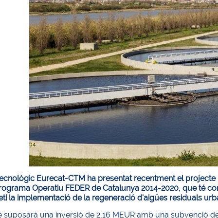
 tecnològic Eurecat-CTM ha presentat recentment el projecte
 Programa Operatiu FEDER de Catalunya 2014-2020, que té co
i la implementació de la regeneració d'aigües residuals urbanes
te suposarà una inversió de 2,16 MEUR amb una subvenció d