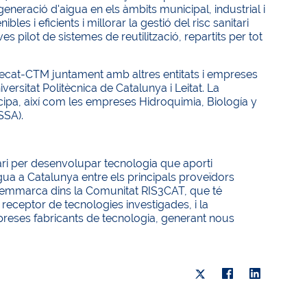
eració d'aigua en els àmbits municipal, industrial i
s i eficients i millorar la gestió del risc sanitari
s pilot de sistemes de reutilització, repartits per tot
recat-CTM juntament amb altres entitats i empreses
iversitat Politècnica de Catalunya i Leitat. La
ipa, així com les empreses Hidroquimia, Biología y
SSA).
i per desenvolupar tecnologia que aporti
igua a Catalunya entre els principals proveïdors
 s'emmarca dins la Comunitat RIS3CAT, que té
or receptor de tecnologies investigades, i la
mpreses fabricants de tecnologia, generant nous