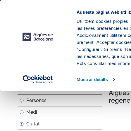
Web Corporativa
Web Aigües de Barcelona
Proveïdors
Munic
Aquesta pàgina web utilit
Utilitzem cookies pròpies i
les teves preferències en b
Addicionalment utilitzem 
prement “Acceptar cookies
“Configurar”. Si prems “Reb
les necessàries, que són i
Actua
Pots consultar més inform
Mostrar detalls
null
Sobre nosaltres
Aigües 
regener
Persones
Medi
Ciutat