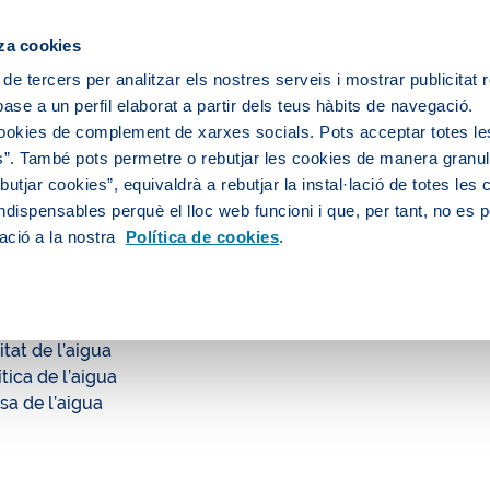
ipis
za cookies
 de tercers per analitzar els nostres serveis i mostrar publicitat
ase a un perfil elaborat a partir dels teus hàbits de navegació.
Sobre nosaltres
Persones
Medi
cookies de complement de xarxes socials. Pots acceptar totes le
”. També pots permetre o rebutjar les cookies de manera granula
utjar cookies”, equivaldrà a rebutjar la instal·lació de totes les
ndispensables perquè el lloc web funcioni i que, per tant, no es 
tres
Transparència
Serveis a la ciutadania
Qualitat de l’a
ació a la nostra
Política de cookies
.
at de l’aigua
itat de l’aigua
tica de l’aigua
sa de l’aigua