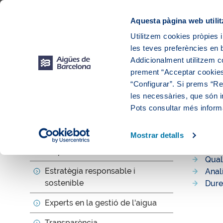
Web Corporativa
Web Aigües de Barcelona
Proveïdors
Munic
Aquesta pàgina web utilit
Utilitzem cookies pròpies i
les teves preferències en b
Addicionalment utilitzem 
prement “Acceptar cookies
“Configurar”. Si prems “Reb
les necessàries, que són i
Sobre nosal
Pots consultar més inform
Qualit
Mostrar detalls
Propòsit
Qual
Estratègia responsable i
Analí
sostenible
Dure
Experts en la gestió de l'aigua
Transparència