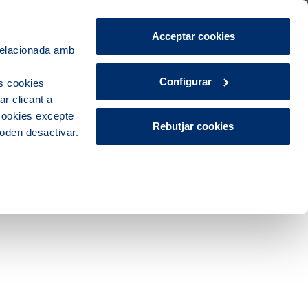
Àrea de Clients
CA
ES
Acceptar cookies
 relacionada amb
Ciutat
Innovació
Actualitat
Configurar
s cookies
r clicant a
 cookies excepte
Rebutjar cookies
poden desactivar.
igua