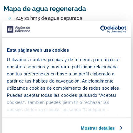
Mapa de agua regenerada
245,21 hm3 de agua depurada
43,33 de agua regenerada
Ecofactoria del Baix Llobregat: 69,41 hm3
agua depurada, 39,08 hm3 agua regenerada
Ecofactoria de Gavà- Viladecans: 14,14 hm3
Esta página web usa cookies
agua depurada, 3,83 hm3 agua regenerada
Utilizamos cookies propias y de terceros para analizar
EDAR de Begues: 0,36 hm3 agua depurada
nuestros servicios y mostrarte publicidad relacionada
Ecofactoria de Sant Feliu: 16,13 hm3 agua
con tus preferencias en base a un perfil elaborado a
depurada, 0,42 hm3 agua regenerada
partir de tus hábitos de navegación. Adicionalmente
EDAR de Vallvidrera: 0,23 hm3 agua
utilizamos cookies de complemento de redes sociales.
depurada
Puedes aceptar todas las cookies pulsando “Aceptar
EDAR de Montcada i Reixac: 17,22 hm3 agua
cookies”. También puedes permitir o rechazar las
depurada
cookies de forma granular pulsando “Configurar”.
EDAR del Besòs: 127,71 hm3 agua depurada
Si pulsas “Rechazar cookies”, equivaldrá a rechazar la
Usos del agua regenerada
instalación de todas las cookies salvo las necesarias que
Mostrar detalles
son indispensables para que el sitio web funcione y que
80,67% ambiental