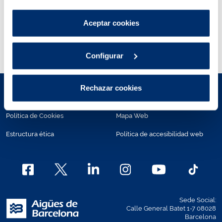
por tanto no se pueden desactivar.
De los cuales para uso prepotable 72,8%
Puedes consultar más información en nuestra
Aceptar cookies
19,03% agricultura
Política de cookies
.
0,26% recreativo
0,04% urbano
Configurar
Rechazar cookies
Aviso legal
Políticas de privacidad
Política de Cookies
Mapa Web
Estructura ética
Política de accesibilidad web
Sede Social:
Calle General Batet 1-7 08028
Barcelona