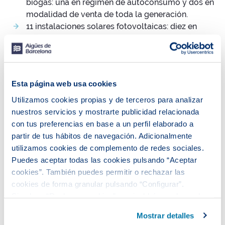
biogás: una en régimen de autoconsumo y dos en
modalidad de venta de toda la generación.
11 instalaciones solares fotovoltaicas: diez en
régimen de autoconsumo y una destinada
exclusivamente a la venta de energía (ubicada a la
ETAP de Sant Joan Despí, operativa desde el 2013)
.
Esta página web usa cookies
Utilizamos cookies propias y de terceros para analizar
nuestros servicios y mostrarte publicidad relacionada
con tus preferencias en base a un perfil elaborado a
partir de tus hábitos de navegación. Adicionalmente
utilizamos cookies de complemento de redes sociales.
Puedes aceptar todas las cookies pulsando “Aceptar
cookies”. También puedes permitir o rechazar las
cookies de forma granular pulsando “Configurar”.
Si pulsas “Rechazar cookies”, equivaldrá a rechazar la
Ver el texto descriptivo de la infografía de energía
instalación de todas las cookies salvo las necesarias que
producida con fuentes renovables 2022-2024.
Mostrar detalles
son indispensables para que el sitio web funcione y que