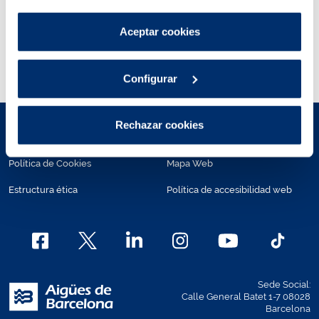
por tanto no se pueden desactivar.
Instalación fotovoltaica en la depuradora
Puedes consultar más información en nuestra
Aceptar cookies
Gavà-Viladecans
Política de cookies
.
Configurar
Rechazar cookies
Aviso legal
Políticas de privacidad
Política de Cookies
Mapa Web
Estructura ética
Política de accesibilidad web
Sede Social:
Calle General Batet 1-7 08028
Barcelona