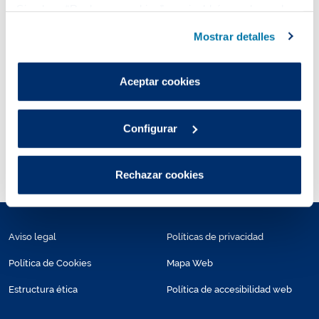
Si pulsas “Rechazar cookies”, equivaldrá a rechazar la
Estructura ética
Recursos humanos
instalación de todas las cookies salvo las necesarias que
Mostrar detalles
son indispensables para que el sitio web funcione y que
por tanto no se pueden desactivar.
Puedes consultar más información en nuestra
Aceptar cookies
Política de cookies
.
Configurar
Certificaciones
Rechazar cookies
Aviso legal
Políticas de privacidad
Política de Cookies
Mapa Web
Estructura ética
Política de accesibilidad web