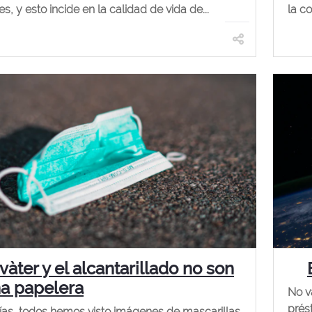
es, y esto incide en la calidad de vida de...
la co
 vàter y el alcantarillado no son
a papelera
No v
prés
ías, todos hemos visto imágenes de mascarillas