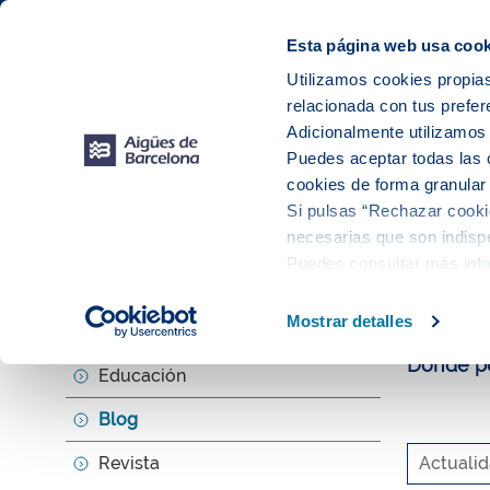
Web Corporativa
Web Aigües de Barcelona
Instalaciones
Esta página web usa cook
Utilizamos cookies propias
relacionada con tus prefer
Tu s
Adicionalmente utilizamo
Puedes aceptar todas las 
cookies de forma granular
Si pulsas “Rechazar cookie
Explora, ed
necesarias que son indispe
Puedes consultar más inf
El b
Mostrar detalles
Agenda
Donde po
Educación
Blog
Revista
Actuali