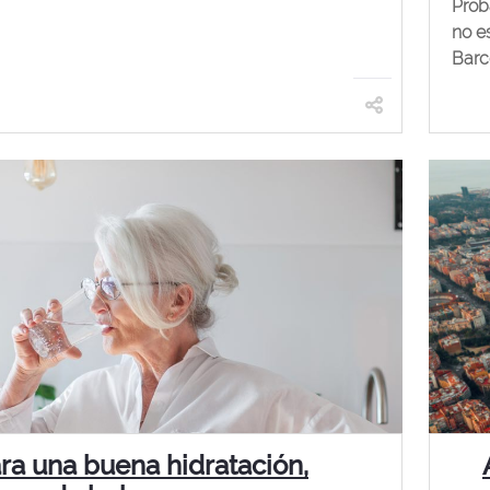
Prob
no es
Barce
ra una buena hidratación,