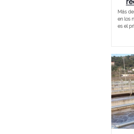
re
Más de 
en los 
es el p