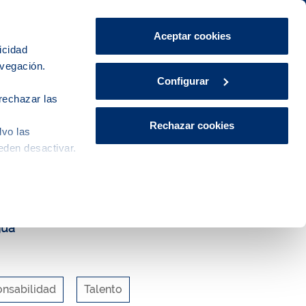
Área de Clientes
CA
ES
Aceptar cookies
icidad
avegación.
Explora, educa y participa
Contacto
Configurar
rechazar las
Rechazar cookies
lvo las
eden desactivar.
gua
nsabilidad
Talento