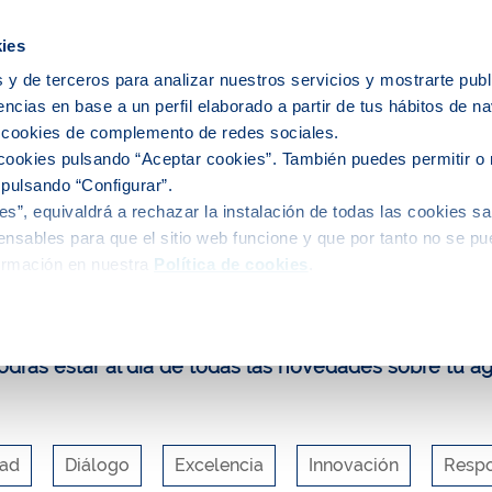
ies
 y de terceros para analizar nuestros servicios y mostrarte publ
encias en base a un perfil elaborado a partir de tus hábitos de n
ervicio del agua
El agua en tu ciudad
s cookies de complemento de redes sociales.
cookies pulsando “Aceptar cookies”. También puedes permitir o 
 pulsando “Configurar”.
s”, equivaldrá a rechazar la instalación de todas las cookies sa
uca y participa
Blog
nsables para que el sitio web funcione y que por tanto no se pu
ormación en nuestra
Política de cookies
.
log de Aigües de Barcelona
drás estar al día de todas las novedades sobre tu a
dad
Diálogo
Excelencia
Innovación
Respo