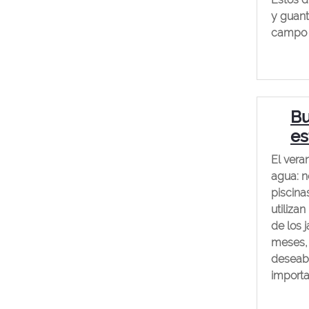
y guant
campo o
Bu
es
El vera
agua: n
piscina
utiliza
de los 
meses, 
deseabl
importa