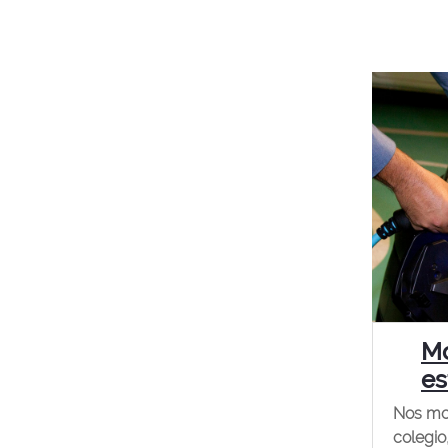
Mo
es
Nos mov
colegio