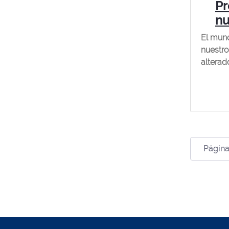
Pr
n
El mund
nuestro
alterad
Página