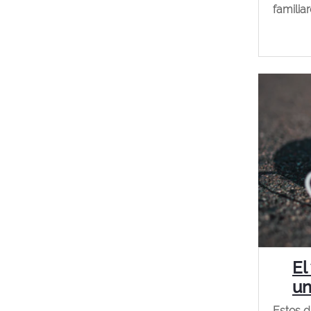
familiar
El
un
Estos d