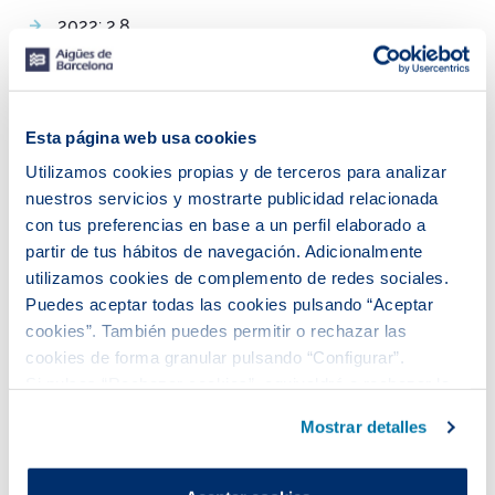
2022: 2,8
2023: 2,5
2024: 2,7
Patrocinios
2022: 0,6
Esta página web usa cookies
2023: 0,7
Utilizamos cookies propias y de terceros para analizar
2024: 0,6
nuestros servicios y mostrarte publicidad relacionada
Proyectos propios y otros
con tus preferencias en base a un perfil elaborado a
2022: 2,2
partir de tus hábitos de navegación. Adicionalmente
2023: 1,8
utilizamos cookies de complemento de redes sociales.
2024: 2,1
Puedes aceptar todas las cookies pulsando “Aceptar
cookies”. También puedes permitir o rechazar las
(*) Importes contabilizados: en dinero, tiempo de trabajo,
especia y gastos de gestión.
cookies de forma granular pulsando “Configurar”.
Si pulsas “Rechazar cookies”, equivaldrá a rechazar la
El incremento en proyectos propios y otros se debe a la
instalación de todas las cookies salvo las necesarias que
entrada de nuevos proyectos en el marco del nuevo
Mostrar detalles
son indispensables para que el sitio web funcione y que
plan de acción social, mientras que la reducción de la
aportación en patrocinios responde a un cambio de
por tanto no se pueden desactivar.
estrategia, priorizando proyectos sociales con impacto
Puedes consultar más información en nuestra