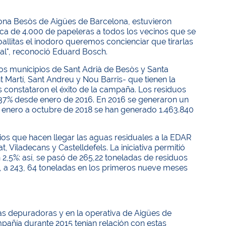
ona Besòs de Aigües de Barcelona, estuvieron
rca de 4.000 de papeleras a todos los vecinos que se
allitas el inodoro queremos concienciar que tirarlas
l", reconoció Eduard Bosch.
 los municipios de Sant Adrià de Besòs y Santa
 Martí, Sant Andreu y Nou Barris- que tienen la
constataron el éxito de la campaña. Los residuos
37% desde enero de 2016. En 2016 se generaron un
de enero a octubre de 2018 se han generado 1.463.840
ios que hacen llegar las aguas residuales a la EDAR
 Viladecans y Castelldefels. La iniciativa permitió
2,5%: así, se pasó de 265,22 toneladas de residuos
, a 243, 64 toneladas en los primeros nueve meses
las depuradoras y en la operativa de Aigües de
pañía durante 2015 tenían relación con estas