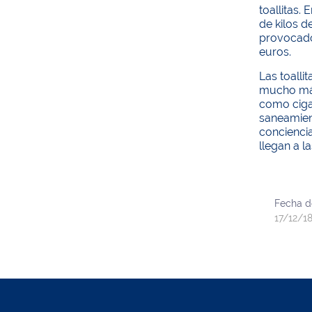
toallitas.
de kilos d
provocado
euros.
Las toall
mucho más
como cigar
saneamient
conciencia
llegan a l
Fecha d
17/12/1