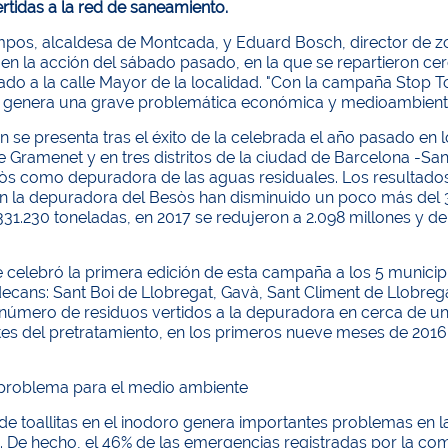
vertidas a la red de saneamiento.
pos, alcaldesa de Montcada, y Eduard Bosch, director de z
en la acción del sábado pasado, en la que se repartieron ce
do a la calle Mayor de la localidad. "Con la campaña Stop To
o genera una grave problemática económica y medioambienta
n se presenta tras el éxito de la celebrada el año pasado en
Gramenet y en tres distritos de la ciudad de Barcelona -Sant
s como depuradora de las aguas residuales. Los resultados 
en la depuradora del Besòs han disminuido un poco más del 
.331.230 toneladas, en 2017 se redujeron a 2.098 millones y 
 celebró la primera edición de esta campaña a los 5 municip
ecans: Sant Boi de Llobregat, Gavà, Sant Climent de Llobregat,
 número de residuos vertidos a la depuradora en cerca de un 
es del pretratamiento, en los primeros nueve meses de 2016
problema para el medio ambiente
 de toallitas en el inodoro genera importantes problemas en 
 De hecho, el 46% de las emergencias registradas por la com