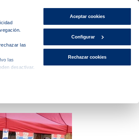
Área de Clientes
CA
ES
Aceptar cookies
icidad
avegación.
iudad
Innovación
Actualidad
Configurar
rechazar las
Rechazar cookies
lvo las
eden desactivar.
vertido de toallitas llega a