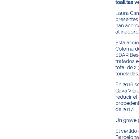
toallitas 
Laura Cam
presentes 
han acerca
al inodor
Esta acció
Coloma de 
EDAR Besò
tratados 
total de 2
toneladas.
En 2016 se
Gavà Vilad
reducir el
procedent
de 2017.
Un grave 
El vertido
Barcelona.