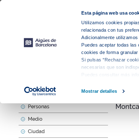
Web Corporativa
Web Aigües de Barcelona
Proveedores
Mun
Esta página web usa cook
Utilizamos cookies propias
relacionada con tus prefer
Sobr
Adicionalmente utilizamo
Puedes aceptar todas las 
cookies de forma granular
Si pulsas “Rechazar cookie
Actu
necesarias que son indispe
Puedes consultar más inf
null
Mostrar detalles
Sobre nosotros
El inod
Montca
Personas
Medio
Ciudad