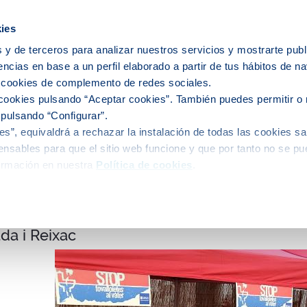
icipios
ies
 y de terceros para analizar nuestros servicios y mostrarte publ
encias en base a un perfil elaborado a partir de tus hábitos de n
e nosotros
Personas
Medio
C
s cookies de complemento de redes sociales.
cookies pulsando “Aceptar cookies”. También puedes permitir o 
 pulsando “Configurar”.
s”, equivaldrá a rechazar la instalación de todas las cookies sa
alidad
nsables para que el sitio web funcione y que por tanto no se pu
ormación en nuestra
Política de cookies
.
oro no es una papelera: la campaña contra el 
da i Reixac