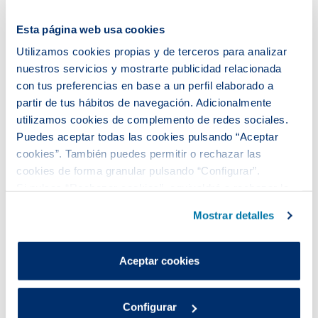
Esta página web usa cookies
Utilizamos cookies propias y de terceros para analizar
nuestros servicios y mostrarte publicidad relacionada
con tus preferencias en base a un perfil elaborado a
partir de tus hábitos de navegación. Adicionalmente
utilizamos cookies de complemento de redes sociales.
Puedes aceptar todas las cookies pulsando “Aceptar
cookies”. También puedes permitir o rechazar las
cookies de forma granular pulsando “Configurar”.
Si pulsas “Rechazar cookies”, equivaldrá a rechazar la
Aigües de Barcelona genera en
instalación de todas las cookies salvo las necesarias que
2025 un impacto equivalente al
Mostrar detalles
son indispensables para que el sitio web funcione y que
0,27% del PIB en Catalunya
por tanto no se pueden desactivar.
Puedes consultar más información en nuestra
La Junta General Ordinaria de Accionistas ha
Aceptar cookies
Política de cookies
.
aprobado hoy las cuentas y los resultados de la
gestión del 2025 de la compañía. Aigües de
Configurar
Barcelona generó 1.235 puestos de trabajo directos