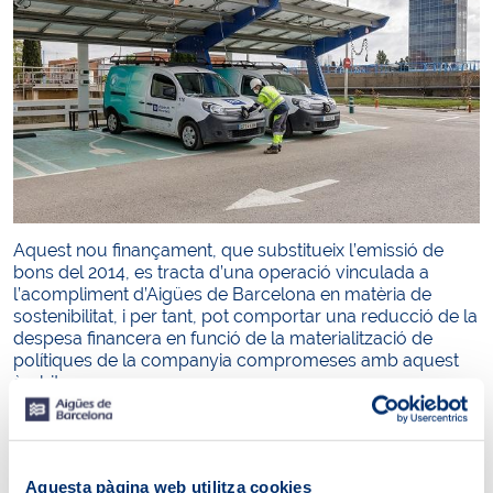
Aquest nou finançament, que substitueix l’emissió de
bons del 2014, es tracta d’una operació vinculada a
l’acompliment d’Aigües de Barcelona en matèria de
sostenibilitat, i per tant, pot comportar una reducció de la
despesa financera en funció de la materialització de
polítiques de la companyia compromeses amb aquest
àmbit.
Aigües de Barcelona té integrats, des de fa temps, en la
seva presa de decisions, els criteris ESG (Environmental,
Social and Governance, o el que és el mateix, medi
ambient, acció social, i transparència i governança), i està
Aquesta pàgina web utilitza cookies