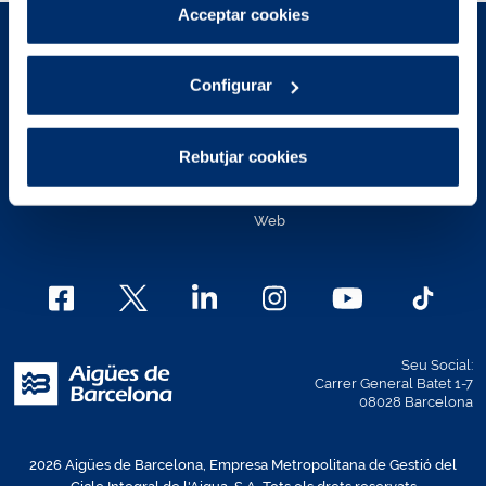
Pots consultar més informació a la nostra
Acceptar cookies
Política de cookies
.
Avís Legal
Polítiques de privacitat
Configurar
Política de cookies
Política de cookies Àrea de
Clients
Contacte
Rebutjar cookies
Mapa Web
Canal Ètic
Política d'accessibilitat de la
Web
Seu Social:
Carrer General Batet 1-7
08028 Barcelona
2026 Aigües de Barcelona, Empresa Metropolitana de Gestió del