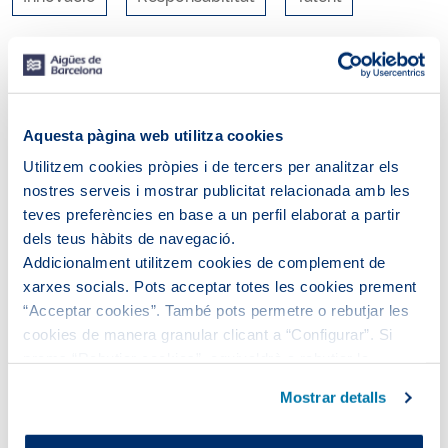
RSS
Aquesta pàgina web utilitza cookies
Utilitzem cookies pròpies i de tercers per analitzar els
nostres serveis i mostrar publicitat relacionada amb les
teves preferències en base a un perfil elaborat a partir
dels teus hàbits de navegació.
Addicionalment utilitzem cookies de complement de
xarxes socials. Pots acceptar totes les cookies prement
“Acceptar cookies”. També pots permetre o rebutjar les
cookies de manera granular clicant a “Configurar”. Si
prems “Rebutjar cookies”, equivaldrà a rebutjar la
No s'ha trobat cap entrada.
instal·lació de totes les cookies excepte les necessàries,
Mostrar detalls
que són indispensables perquè el lloc web funcioni i que,
per tant, no es poden desactivar.