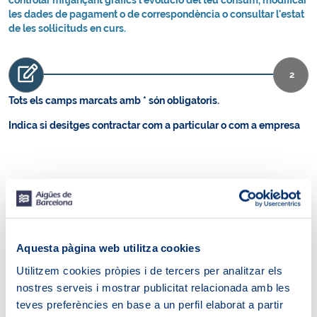
controlar mitjançant gràfics l'evolució del teu consum, modificar
les dades de pagament o de correspondència o consultar l'estat
de les sol·licituds en curs.
2
Tots els camps marcats amb * són obligatoris.
Indica si desitges contractar com a particular o com a empresa
Particular
Empresa
Aquesta pàgina web utilitza cookies
Dades d'usuari
Utilitzem cookies pròpies i de tercers per analitzar els
nostres serveis i mostrar publicitat relacionada amb les
Tipus de document
teves preferències en base a un perfil elaborat a partir