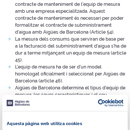
contracte de manteniment de l’equip de mesura
amb una empresa especialitzada. Aquest
contracte de manteniment és necessari per poder
formalitzar el contracte de subministrament
d’aigua amb Aigües de Barcelona (Article 54).
La mesura dels consums que serviran de base per
a la facturació del subministrament d’aigua s’ha de
dur a terme mitjançant un equip de mesura (article
45).
L’equip de mesura ha de ser d’un model
homologat oficialment i seleccionat per Aigües de
Barcelona (article 46).
Aigües de Barcelona determina el tipus d’equip de
mesura, les seves característiques i el seu
emplaçament (article 47).
Atès que el servei de manteniment dels equips de
mesura és un servei connex i indissociable al servei de
Aquesta pàgina web utilitza cookies
subministrament d’aigua que presta Aigües de