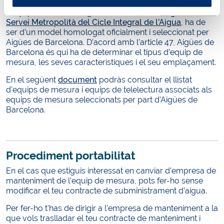
L’equip de mesura, segons l’article 46 del
Reglament del
Servei Metropolità del Cicle Integral de l’Aigua
, ha de
ser d’un model homologat oficialment i seleccionat per
Aigües de Barcelona. D’acord amb l’article 47, Aigües de
Barcelona és qui ha de determinar el tipus d’equip de
mesura, les seves característiques i el seu emplaçament.
En el següent
document
podràs consultar el llistat
d'equips de mesura i equips de telelectura associats als
equips de mesura seleccionats per part d’Aigües de
Barcelona.
Procediment portabilitat
En el cas que estiguis interessat en canviar d’empresa de
manteniment de l’equip de mesura, pots fer-ho sense
modificar el teu contracte de subministrament d’aigua.
Per fer-ho t’has de dirigir a l’empresa de manteniment a la
que vols traslladar el teu contracte de manteniment i