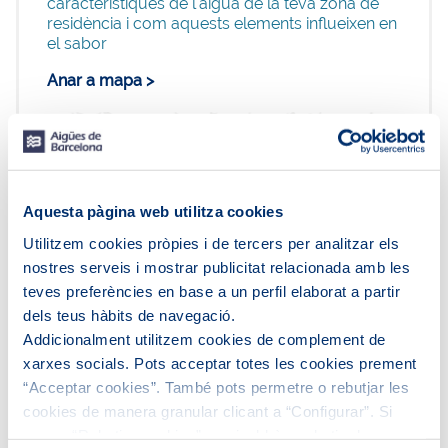
característiques de l'aigua de la teva zona de
residència i com aquests elements influeixen en
el sabor
Anar a mapa >
Aquesta pàgina web utilitza cookies
Utilitzem cookies pròpies i de tercers per analitzar els
nostres serveis i mostrar publicitat relacionada amb les
teves preferències en base a un perfil elaborat a partir
dels teus hàbits de navegació.
A Aigües de Barcelona, ens prenem molt
Addicionalment utilitzem cookies de complement de
seriosament la teva salut i la del nostre entorn. Et
xarxes socials. Pots acceptar totes les cookies prement
garantim que l'aigua que reps a casa teva
“Acceptar cookies”. També pots permetre o rebutjar les
compleix tots els requeriments legals sanitaris,
cookies de manera granular clicant a “Configurar”. Si
ofereix la màxima seguretat de consum i supera
prems “Rebutjar cookies”, equivaldrà a rebutjar la
els controls de qualitat més exhaustius.