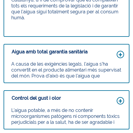
tots els requeriments de la legislació i de garantir
que l'aigua sigui totalment segura per al consum
humà.
Aigua amb total garantia sanitària
A causa de les exigències legals, l’aigua s’ha
convertit en el producte alimentari més supervisat
del món. Prova d’això és que l’aigua que
distribuïm té la certificació
ISO 22000
, que
l’equipara a qualsevol producte alimentari pel
que fa a seguretat i garanteix que es tracta d’un
Control del gust i olor
producte innocu amb total garantia sanitària.
Un element molt important en la protecció de la
L’aigua potable, a més de no contenir
salut pública és la desinfecció de l’aigua. En
microorganismes patògens ni components tòxics
aquest procés, el clor té un paper clau, ja que
perjudicials per a la salut, ha de ser agradable i
elimina bacteris potencialment perillosos i ens
útil per als usos als quals es destina. En el cas de