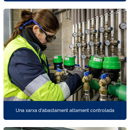
Cercador qualitat de l'aigua >
T'agradaria saber detalladament les dades concretes de la teva
analítica de l'aigua?
Una xarxa d'abastament altament controlada
Recomanacions >