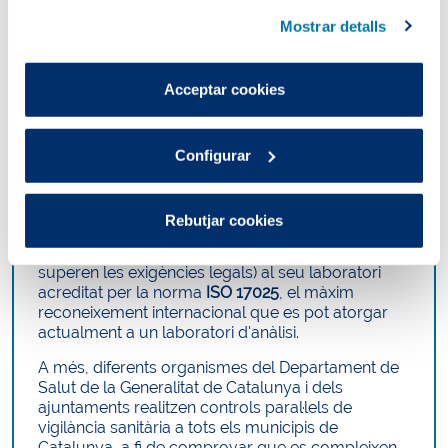
instal·lació de totes les cookies excepte les necessàries,
Mostrar detalls
que són indispensables perquè el lloc web funcioni i que,
Una aigua sota control
per tant, no es poden desactivar.
Pots consultar més informació a la nostra
Acceptar cookies
La qualitat de les aigües de consum està
Política de cookies
.
regulada a tots els països de la UE per una
mateixa normativa comunitària, la Directiva (UE)
2020/2184. Aquesta directiva, basada en les
Configurar
recomanacions de l'OMS, s'ha transposat a
Espanya mitjançant el
Reial Decret 3/2023
.
Aquest decret fixa els paràmetres que cal
Rebutjar cookies
controlar. Aigües de Barcelona duu a terme tots
aquests controls (i altres d’addicionals que
superen les exigències legals) al seu laboratori
acreditat per la norma
ISO 17025
, el màxim
reconeixement internacional que es pot atorgar
actualment a un laboratori d'anàlisi.
A més, diferents organismes del Departament de
Salut de la Generalitat de Catalunya i dels
ajuntaments realitzen controls paral·lels de
vigilància sanitària a tots els municipis de
Catalunya, a fi de comprovar que es compleixen