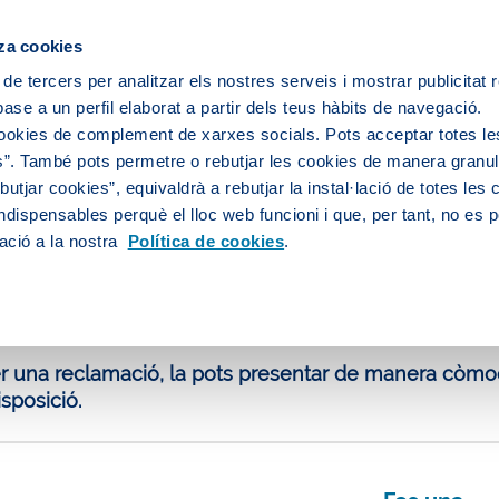
za cookies
 de tercers per analitzar els nostres serveis i mostrar publicitat
ase a un perfil elaborat a partir dels teus hàbits de navegació.
 servei d'aigua
L’aigua de la teva ciutat
cookies de complement de xarxes socials. Pots acceptar totes le
”. També pots permetre o rebutjar les cookies de manera granula
utjar cookies”, equivaldrà a rebutjar la instal·lació de totes les
ndispensables perquè el lloc web funcioni i que, per tant, no es 
i d'aigua
Reclamacions
ació a la nostra
Política de cookies
.
amacions
fer una reclamació, la pots presentar de manera còmo
isposició.