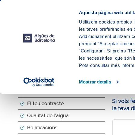
Web Corporativa
Web Aigües de Barcelona
Instal·lacions
Aquesta pàgina web utilit
Utilitzem cookies pròpies i
les teves preferències en b
El teu
Addicionalment utilitzem 
prement “Acceptar cookies
“Configurar”. Si prems “Reb
les necessàries, que són i
El teu serve
Pots consultar més inform
Recl
Mostrar detalls
La teva factura i consum
Si vols 
El teu contracte
la teva d
Qualitat de l’aigua
Bonificacions