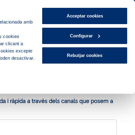
Àrea de Clients
CA
ES
Acceptar cookies
 relacionada amb
Explora, educa i participa
Contacte
Configurar
s cookies
r clicant a
 cookies excepte
Rebutjar cookies
poden desactivar.
da i ràpida a través dels canals que posem a