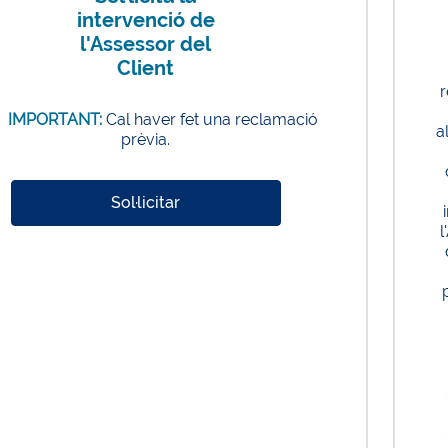
intervenció de
l'Assessor del
Client
r
IMPORTANT:
Cal haver fet una reclamació
a
prèvia.
Sol·licitar
l