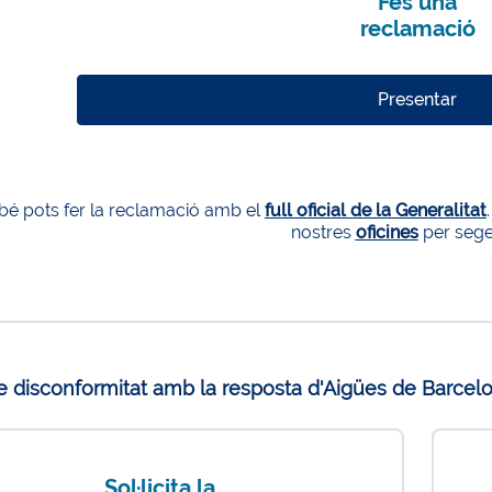
Fes una
reclamació
Presentar
é pots fer la reclamació amb el
full oficial de la Generalitat
nostres
oficines
per segel
e disconformitat amb la resposta d'Aigües de Barcelon
Sol·licita la