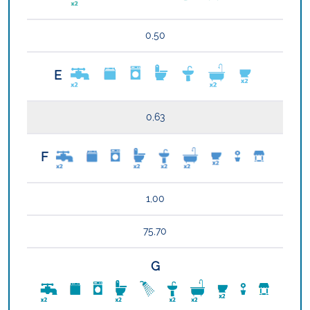
0,50
E
0,63
F
1,00
75,70
G