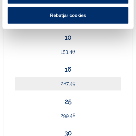
6,3
Rebutjar cookies
107,56
10
153,46
16
287,49
25
299,48
30