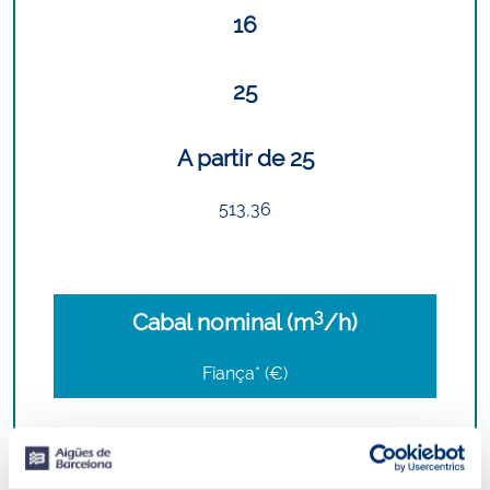
16
25
A partir de 25
513,36
3
Cabal nominal (m
/h)
Fiança* (€)
0,25
21,79