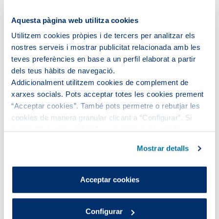
Aquesta pàgina web utilitza cookies
0,4
Utilitzem cookies pròpies i de tercers per analitzar els
nostres serveis i mostrar publicitat relacionada amb les
0,63
teves preferències en base a un perfil elaborat a partir
dels teus hàbits de navegació.
Addicionalment utilitzem cookies de complement de
1
xarxes socials. Pots acceptar totes les cookies prement
“Acceptar cookies”. També pots permetre o rebutjar les
1,6
cookies de manera granular clicant a “Configurar”. Si
prems “Rebutjar cookies”, equivaldrà a rebutjar la
instal·lació de totes les cookies excepte les necessàries,
2,5
Mostrar detalls
que són indispensables perquè el lloc web funcioni i que,
per tant, no es poden desactivar.
73,20
Pots consultar més informació a la nostra
Acceptar cookies
Política de cookies
.
4
Configurar