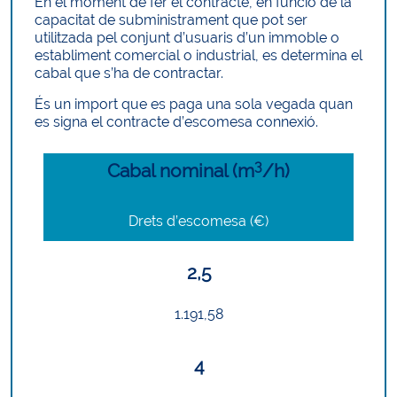
En el moment de fer el contracte, en funció de la
capacitat de subministrament que pot ser
utilitzada pel conjunt d’usuaris d’un immoble o
establiment comercial o industrial, es determina el
cabal que s’ha de contractar.
És un import que es paga una sola vegada quan
es signa el contracte d’escomesa connexió.
3
Cabal nominal (m
/h)
Drets d’escomesa (€)
2,5
1.191,58
4