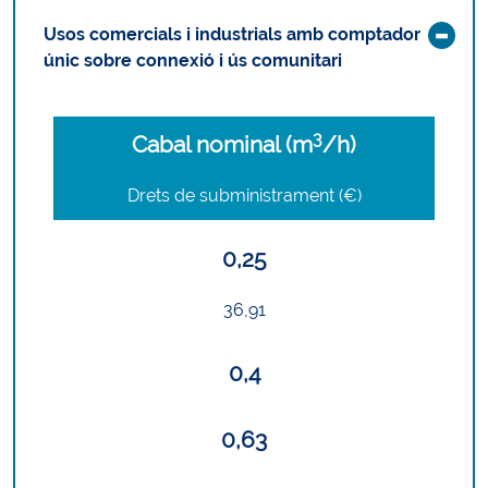
Usos comercials i industrials amb comptador
únic sobre connexió i ús comunitari
3
Cabal nominal (m
/h)
Drets de subministrament (€)
0,25
36,91
0,4
0,63