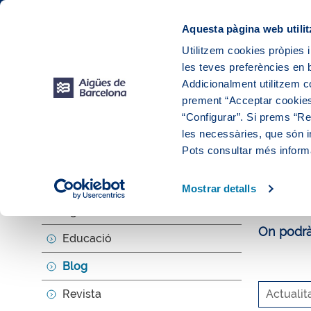
Web Corporativa
Web Aigües de Barcelona
Instal·lacions
Aquesta pàgina web utilit
Utilitzem cookies pròpies i
les teves preferències en b
El teu
Addicionalment utilitzem 
prement “Acceptar cookies
“Configurar”. Si prems “Reb
les necessàries, que són i
Explora, ed
Pots consultar més inform
El b
Mostrar detalls
Agenda
On podràs
Educació
Blog
Revista
Actualit