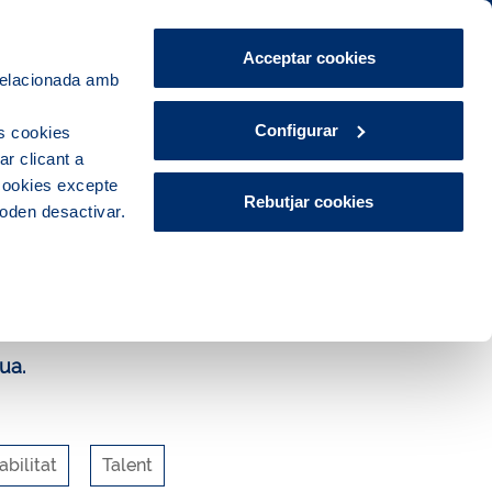
Àrea de Clients
CA
ES
Acceptar cookies
 relacionada amb
Explora, educa i participa
Contacte
Configurar
s cookies
r clicant a
 cookies excepte
Rebutjar cookies
poden desactivar.
ua.
bilitat
Talent