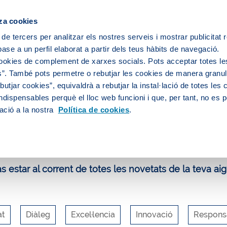
za cookies
 de tercers per analitzar els nostres serveis i mostrar publicitat
ase a un perfil elaborat a partir dels teus hàbits de navegació.
 servei d'aigua
L’aigua de la teva ciutat
cookies de complement de xarxes socials. Pots acceptar totes le
”. També pots permetre o rebutjar les cookies de manera granula
utjar cookies”, equivaldrà a rebutjar la instal·lació de totes les
ndispensables perquè el lloc web funcioni i que, per tant, no es 
uca i participa
Blog
actualitat
ació a la nostra
Política de cookies
.
log d'Aigües de Barcelona
 estar al corrent de totes les novetats de la teva aig
at
Diàleg
Excel·lencia
Innovació
Responsa