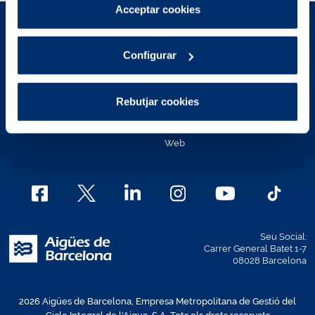
Pots consultar més informació a la nostra
Acceptar cookies
Política de cookies
.
Avís Legal
Polítiques de privacitat
Configurar
Política de cookies
Política de cookies Àrea de
Clients
Contacte
Rebutjar cookies
Mapa Web
Canal Ètic
Política d'accessibilitat de la
Web
Seu Social:
Carrer General Batet 1-7
08028 Barcelona
2026 Aigües de Barcelona, Empresa Metropolitana de Gestió del