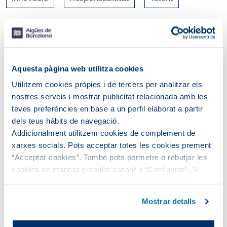
RSS
Aquesta pàgina web utilitza cookies
Utilitzem cookies pròpies i de tercers per analitzar els
nostres serveis i mostrar publicitat relacionada amb les
teves preferències en base a un perfil elaborat a partir
dels teus hàbits de navegació.
Addicionalment utilitzem cookies de complement de
xarxes socials. Pots acceptar totes les cookies prement
“Acceptar cookies”. També pots permetre o rebutjar les
cookies de manera granular clicant a “Configurar”. Si
prems “Rebutjar cookies”, equivaldrà a rebutjar la
No s'ha trobat cap entrada.
instal·lació de totes les cookies excepte les necessàries,
Mostrar detalls
que són indispensables perquè el lloc web funcioni i que,
per tant, no es poden desactivar.