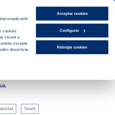
Àrea de Clients
CA
ES
Acceptar cookies
 relacionada amb
Explora, educa i participa
Contacte
Configurar
s cookies
r clicant a
 cookies excepte
Rebutjar cookies
poden desactivar.
ua.
bilitat
Talent