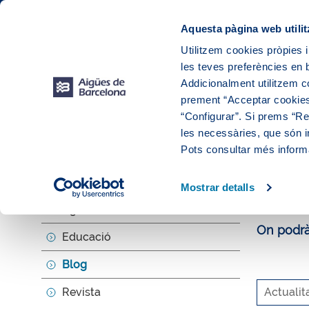
Web Corporativa
Web Aigües de Barcelona
Instal·lacions
Aquesta pàgina web utilit
Utilitzem cookies pròpies i
les teves preferències en b
El teu
Addicionalment utilitzem 
prement “Acceptar cookies
“Configurar”. Si prems “Reb
les necessàries, que són i
Explora, ed
Pots consultar més inform
El b
Mostrar detalls
Agenda
On podràs
Educació
Blog
Revista
Actualit