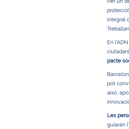
Per un d
protecció
integral 
Treballan
En l’ADN 
ciutadan
pacte so
Barcelon
pot conve
això, apo
innovaci
Les perso
guiaran 