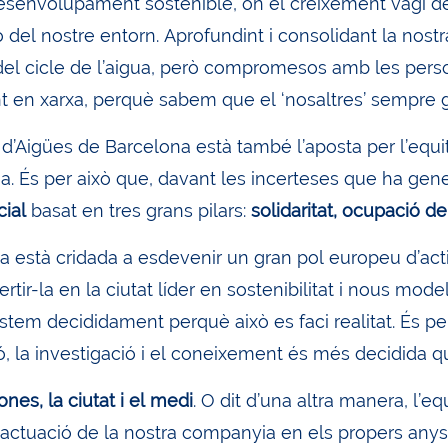
esenvolupament sostenible, on el creixement vagi de 
 del nostre entorn. Aprofundint i consolidant la nost
del cicle de l’aigua, però compromesos amb les person
t en xarxa, perquè sabem que el ‘nosaltres’ sempre gu
d’Aigües de Barcelona està també l’aposta per l’equitat
ia. És per això que, davant les incerteses que ha gene
cial
basat en tres grans pilars:
solidaritat, ocupació d
a està cridada a esdevenir un gran pol europeu d’act
rtir-la en la ciutat líder en sostenibilitat i nous mo
stem decididament perquè això es faci realitat. És pe
ó, la investigació i el coneixement és més decidida q
nes, la ciutat i el medi
. O dit d’una altra manera, l’eq
l’actuació de la nostra companyia en els propers any