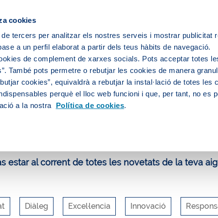
za cookies
 de tercers per analitzar els nostres serveis i mostrar publicitat
ase a un perfil elaborat a partir dels teus hàbits de navegació.
 servei d'aigua
L’aigua de la teva ciutat
cookies de complement de xarxes socials. Pots acceptar totes le
”. També pots permetre o rebutjar les cookies de manera granula
utjar cookies”, equivaldrà a rebutjar la instal·lació de totes les
ndispensables perquè el lloc web funcioni i que, per tant, no es 
uca i participa
Blog
Agenda AB2030: per un futur sostenible
ació a la nostra
Política de cookies
.
log d'Aigües de Barcelona
 estar al corrent de totes les novetats de la teva aig
at
Diàleg
Excel·lencia
Innovació
Responsa