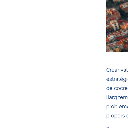
Crear val
estratègi
de cocre
llarg ter
probleme
propers d