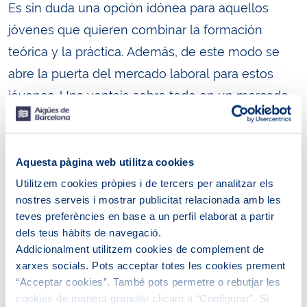
Es sin duda una opción idónea para aquellos
jóvenes que quieren combinar la formación
teórica y la práctica. Además, de este modo se
abre la puerta del mercado laboral para estos
jóvenes. Una ventaja sobre todo en un mercado
laboral como el actual, que se transforma
continuamente, y más en una época marcada por
la constante evolución tecnológica, en la que
Aquesta pàgina web utilitza cookies
aparecen nuevos puestos de trabajo y, por tanto,
Utilitzem cookies pròpies i de tercers per analitzar els
nostres serveis i mostrar publicitat relacionada amb les
se abren horizontes diferentes para los
teves preferències en base a un perfil elaborat a partir
estudiantes. Por ello, es vital que la formación
dels teus hàbits de navegació.
esté adaptada a las necesidades de las empresas
Addicionalment utilitzem cookies de complement de
xarxes socials. Pots acceptar totes les cookies prement
y la Formación Profesional Dual está
“Acceptar cookies”. També pots permetre o rebutjar les
precisamente diseñada con este objetivo.
cookies de manera granular clicant a “Configurar”. Si