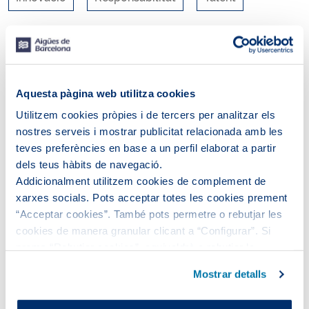
RSS
Aquesta pàgina web utilitza cookies
Utilitzem cookies pròpies i de tercers per analitzar els
nostres serveis i mostrar publicitat relacionada amb les
teves preferències en base a un perfil elaborat a partir
dels teus hàbits de navegació.
Addicionalment utilitzem cookies de complement de
xarxes socials. Pots acceptar totes les cookies prement
“Acceptar cookies”. També pots permetre o rebutjar les
cookies de manera granular clicant a “Configurar”. Si
prems “Rebutjar cookies”, equivaldrà a rebutjar la
No s'ha trobat cap entrada.
instal·lació de totes les cookies excepte les necessàries,
Mostrar detalls
que són indispensables perquè el lloc web funcioni i que,
per tant, no es poden desactivar.