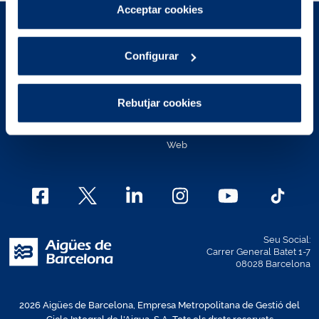
Pots consultar més informació a la nostra
Acceptar cookies
Política de cookies
.
Avís Legal
Polítiques de privacitat
Configurar
Política de cookies
Política de cookies Àrea de
Clients
Contacte
Rebutjar cookies
Mapa Web
Canal Ètic
Política d'accessibilitat de la
Web
Seu Social:
Carrer General Batet 1-7
08028 Barcelona
2026 Aigües de Barcelona, Empresa Metropolitana de Gestió del