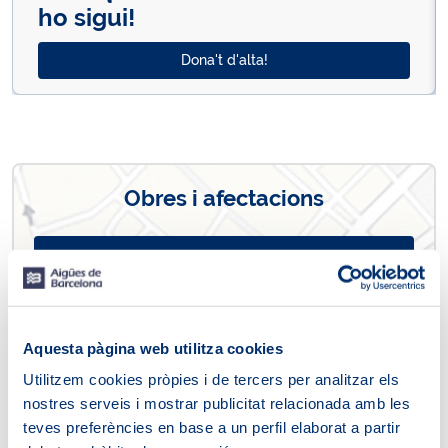
ho sigui!
Dona't d'alta!
Obres i afectacions
Veure mapa d'afectacions
Aquesta pàgina web utilitza cookies
Consultes i tràmits més freqüents
Utilitzem cookies pròpies i de tercers per analitzar els
nostres serveis i mostrar publicitat relacionada amb les
Contracta el subministrament
teves preferències en base a un perfil elaborat a partir