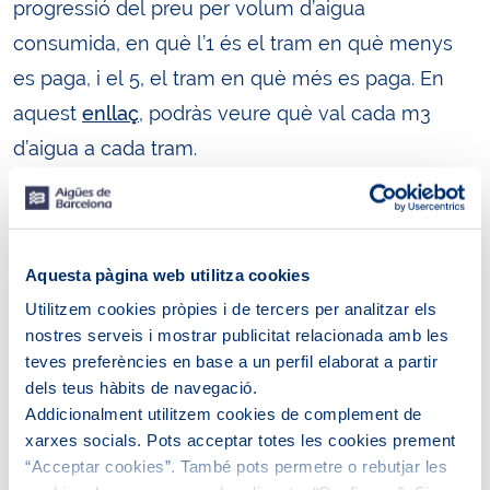
progressió del preu per volum d’aigua
consumida, en què l’1 és el tram en què menys
es paga, i el 5, el tram en què més es paga. En
aquest
enllaç
, podràs veure què val cada m3
d’aigua a cada tram.
​​​​A l’àrea metropolitana de Barcelona, el consum
estàndard es considera que és de 100 litres al dia
per persona, per la qual cosa molt probablement
Aquesta pàgina web utilitza cookies
et trobis en el tram segon. En cas que et trobis en
Utilitzem cookies pròpies i de tercers per analitzar els
nostres serveis i mostrar publicitat relacionada amb les
un tram superior, pot ser que hagis de fer un
teves preferències en base a un perfil elaborat a partir
esforç per reduir el consum. Això no només
dels teus hàbits de navegació.
repercutirà en la teva butxaca, sinó també en la
Addicionalment utilitzem cookies de complement de
xarxes socials. Pots acceptar totes les cookies prement
conservació del medi ambient i el cicle hidràulic.
“Acceptar cookies”. També pots permetre o rebutjar les