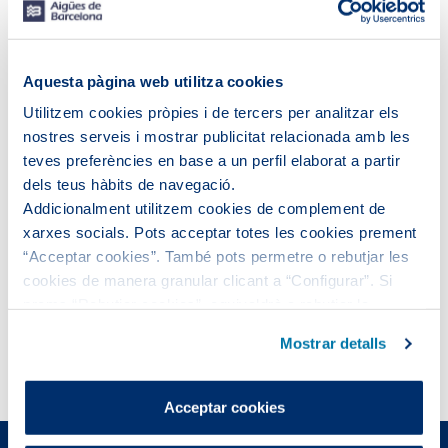
Aquesta pàgina web utilitza cookies
Utilitzem cookies pròpies i de tercers per analitzar els
nostres serveis i mostrar publicitat relacionada amb les
teves preferències en base a un perfil elaborat a partir
dels teus hàbits de navegació.
Xifres i assoliments
Addicionalment utilitzem cookies de complement de
50,6M€
en accions destinades al medi ambient.
xarxes socials. Pots acceptar totes les cookies prement
43,3 hm3
d'aigua regenerada
produïda.
“Acceptar cookies”. També pots permetre o rebutjar les
Reducció del
13,02%
de les emissions de CO2
cookies de manera granular clicant a “Configurar”. Si
d'abast 1 i 2 respecte al 2019.
prems “Rebutjar cookies”, equivaldrà a rebutjar la
Valorització del
97,54%
dels residus gestionats a
instal·lació de totes les cookies excepte les necessàries,
les EDARs i el
64,96%
dels residus gestionats a les
Mostrar detalls
que són indispensables perquè el lloc web funcioni i que,
ETAPs.
per tant, no es poden desactivar.
Pots consultar més informació a la nostra
Acceptar cookies
Política de cookies
.