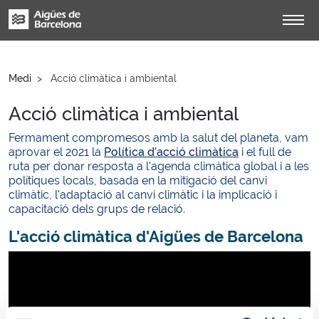
Medi
Acció climàtica i ambiental
Acció climàtica i ambiental
Fermament compromesos amb la salut del planeta, vam
aprovar el 2021 la
Política d’acció climàtica
i el full de
ruta per donar resposta a l'agenda climàtica global i a les
polítiques locals, basada en la mitigació del canvi
climàtic, l'adaptació al canvi climàtic i la implicació i
capacitació dels grups de relació.
L'acció climàtica d'Aigües de Barcelona