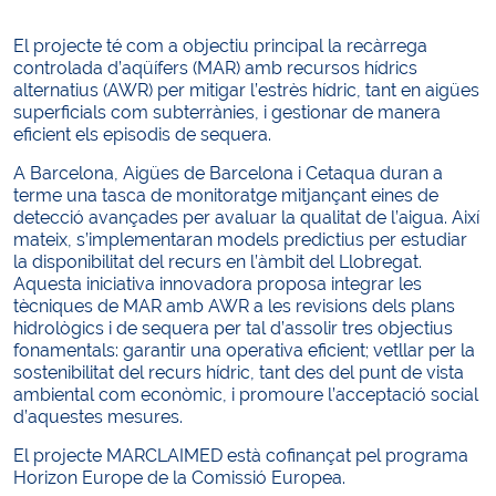
El projecte té com a objectiu principal la recàrrega
controlada d’aqüífers (MAR) amb recursos hídrics
alternatius (AWR) per mitigar l’estrès hídric, tant en aigües
superficials com subterrànies, i gestionar de manera
eficient els episodis de sequera.
A Barcelona, Aigües de Barcelona i Cetaqua duran a
terme una tasca de monitoratge mitjançant eines de
detecció avançades per avaluar la qualitat de l’aigua. Així
mateix, s’implementaran models predictius per estudiar
la disponibilitat del recurs en l’àmbit del Llobregat.
Aquesta iniciativa innovadora proposa integrar les
tècniques de MAR amb AWR a les revisions dels plans
hidrològics i de sequera per tal d’assolir tres objectius
fonamentals: garantir una operativa eficient; vetllar per la
sostenibilitat del recurs hídric, tant des del punt de vista
ambiental com econòmic, i promoure l’acceptació social
d’aquestes mesures.
El projecte MARCLAIMED està cofinançat pel programa
Horizon Europe de la Comissió Europea.