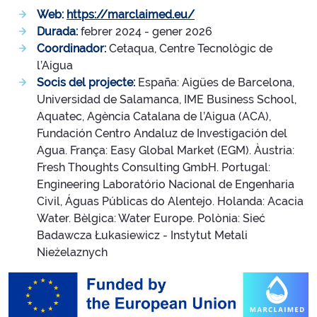
Web:
https://marclaimed.eu/
Durada:
febrer 2024 - gener 2026
Coordinador:
Cetaqua, Centre Tecnològic de
l’Aigua
Socis del projecte:
España: Aigües de Barcelona,
Universidad de Salamanca, IME Business School,
Aquatec, Agència Catalana de l’Aigua (ACA),
Fundación Centro Andaluz de Investigación del
Agua. França: Easy Global Market (EGM). Àustria:
Fresh Thoughts Consulting GmbH. Portugal:
Engineering Laboratório Nacional de Engenharia
Civil, Águas Públicas do Alentejo. Holanda: Acacia
Water. Bèlgica: Water Europe. Polònia: Sieć
Badawcza Łukasiewicz - Instytut Metali
Nieżelaznych