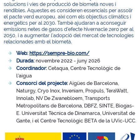
solucions i vies de producció de biometà noves i
rendibles. Aquestes es consideren essencials per assolir
el pacte verd europeu, així com els objectius climàtics i
energètics per al 2030. També ajudaran a aconseguir
emissions netes de gasos d'efecte hivernacle zero per al
2050, i a augmentar l'adopció del mercat de tecnologies
relacionades amb el biometà.
Web:
https://sempre-bio.com/
Durada:
novembre 2022 - juny 2026
Coordinador:
Cetaqua, Centre Tecnològic de
l’aigua
Consorci del projecte:
Aigües de Barcelona,
Naturgy, Cryo Inox, Inveniam, Propuls, TeraWatt,
Innolab, NV De Zwanebloem, Transports
Metropolitans de Barcelona, DBFZ, SINTE, Biogas-
E. Universitat Tècnica de Dinamarca, Universitat de
Gante, i el Centre Tecnològic BETA de la UVic-UCC.