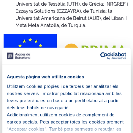
Universitat de Tessàlia (UTH), de Grècia; INRGREF i
Ezzayra Solutions (EZZAYRA), de Tunísia; la
Universitat Americana de Beirut (AUB), del Líban, i
Meta Meta Anatolia, de Turquia.
Aquesta pàgina web utilitza cookies
LIFE NIMBUS
Utilitzem cookies pròpies i de tercers per analitzar els
nostres serveis i mostrar publicitat relacionada amb les
LIFE Nimbus, finançat per la Comissió Europea i
teves preferències en base a un perfil elaborat a partir
emmarcat en el Programa LIFE, és un projecte europeu
dels teus hàbits de navegació.
que pretén utilitzar el biometà, generat a partir de fangs
Addicionalment utilitzem cookies de complement de
de depuradora, com a combustible sostenible. Es va
xarxes socials. Pots acceptar totes les cookies prement
iniciar el 2020 amb l’objectiu de crear un model d’energia
“Acceptar cookies”. També pots permetre o rebutjar les
i transport verd a Barcelona mitjançant la promoció del