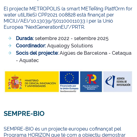
El projecte METROPOLIS (a smart METeRing PlatfOrm for
water utiLItieS) CPP2021 008828 està finançat per
MICIU/AEI/10.13039/501100011033 i per la Unió
Europea “NextGenerationEU”/PRTR.
Durada:
setembre 2022 - setembre 2025
Coordinador:
Aqualogy Solutions
Socis del projecte:
Aigües de Barcelona - Cetaqua
- Aquatec
SEMPRE-BIO
SEMPRE-BIO és un projecte europeu cofinançat pel
Programa HORIZON que té com a objectiu demostrar