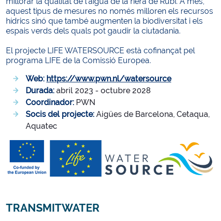
millorar la qualitat de l’aigua de la riera de Rubí. A més,
aquest tipus de mesures no només milloren els recursos
hídrics sinó que també augmenten la biodiversitat i els
espais verds dels quals pot gaudir la ciutadania.
El projecte LIFE WATERSOURCE està cofinançat pel
programa LIFE de la Comissió Europea.
Web:
https://www.pwn.nl/
watersource
Durada:
abril 2023 - octubre 2028
Coordinador:
PWN
Socis del projecte:
Aigües de Barcelona, Cetaqua,
Aquatec
TRANSMITWATER