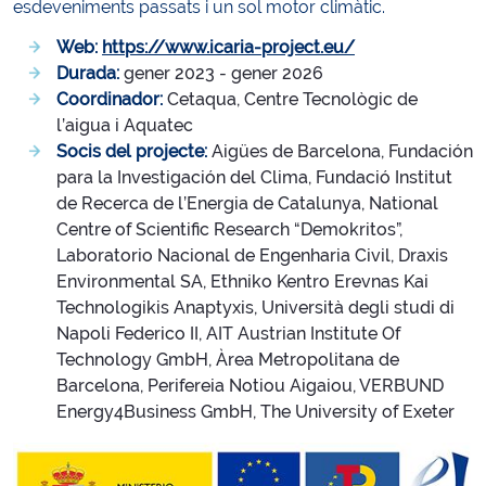
esdeveniments passats i un sol motor climàtic.
Web:
https://www.icaria-project.eu/
Durada:
gener 2023 - gener 2026
Coordinador:
Cetaqua, Centre Tecnològic de
l’aigua i Aquatec
Socis del projecte:
Aigües de Barcelona, Fundación
para la Investigación del Clima, Fundació Institut
de Recerca de l’Energia de Catalunya, National
Centre of Scientific Research “Demokritos”,
Laboratorio Nacional de Engenharia Civil, Draxis
Environmental SA, Ethniko Kentro Erevnas Kai
Technologikis Anaptyxis, Università degli studi di
Napoli Federico II, AIT Austrian Institute Of
Technology GmbH, Àrea Metropolitana de
Barcelona, Perifereia Notiou Aigaiou, VERBUND
Energy4Business GmbH, The University of Exeter