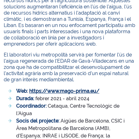
recursos hídrics per a l’agricultura sostenible. Aquestes
solucions augmentaran l’eficiència en l’ús de l’aigua, l’ús
de recursos hídrics alternatius i l’adaptació al canvi
climàtic, i es demostraran a Tunísia, Espanya, França i el
Líban. Es basaran en un nou enfocament participatiu amb
usuaris finals i parts interessades i una nova plataforma
de col·laboració en línia per a investigadors i
emprenedors per oferir aplicacions web.
El laboratori viu metropolità servirà per fomentar l’ús de
l’aigua regenerada de l’EDAR de Gavà-Viladecans en una
zona que ha de compatibilitzar el desenvolupament de
l’activitat agrària amb la preservació d’un espai natural
de gran interès mediambiental.
Web:
https://www.mago-prima.eu/
Durada:
febrer 2021 - abril 2024
Coordinador:
Cetaqua, Centre Tecnològic de
l’Aigua
Socis del projecte:
Aigües de Barcelona, CSIC i
Àrea Metropolitana de Barcelona (AMB),
d’Espanya; INRAE i LISODE, de França; la