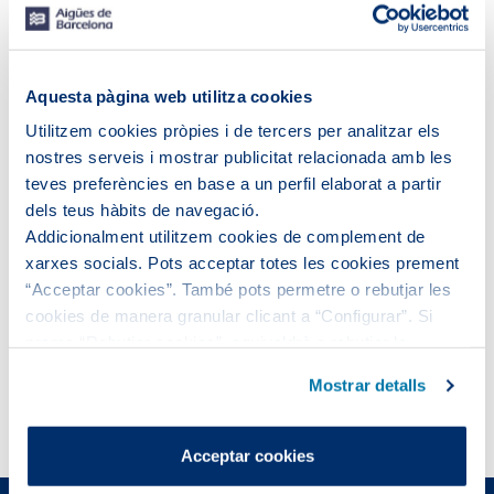
Aquesta pàgina web utilitza cookies
Utilitzem cookies pròpies i de tercers per analitzar els
nostres serveis i mostrar publicitat relacionada amb les
teves preferències en base a un perfil elaborat a partir
dels teus hàbits de navegació.
Addicionalment utilitzem cookies de complement de
xarxes socials. Pots acceptar totes les cookies prement
“Acceptar cookies”. També pots permetre o rebutjar les
cookies de manera granular clicant a “Configurar”. Si
Veure el text descriptiu de la infografia Impacte del Pla
prems “Rebutjar cookies”, equivaldrà a rebutjar la
d’acció social 2024
instal·lació de totes les cookies excepte les necessàries,
Mostrar detalls
que són indispensables perquè el lloc web funcioni i que,
Consulta els projectes d'acció social
per tant, no es poden desactivar.
Pots consultar més informació a la nostra
Acceptar cookies
Política de cookies
.