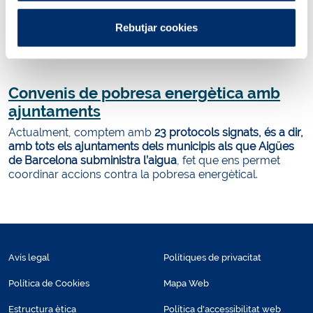
transformat en diferents projectes d’acció social dirigits a
millorar l’ocupació i l’ocupabilitat de les persones en
Rebutjar cookies
situació de vulnerabilitat, fomentant l’ocupabilitat, reduint
les desigualtats i promovent una societat més justa.
Convenis de pobresa energètica amb
ajuntaments
Actualment, comptem amb
23 protocols signats, és a dir,
amb tots els ajuntaments dels municipis als que Aigües
de Barcelona subministra l’aigua
, fet que ens permet
coordinar accions contra la pobresa energètical.
Avís legal
Polítiques de privacitat
Política de Cookies
Mapa Web
Estructura ètica
Política d'accessibilitat web