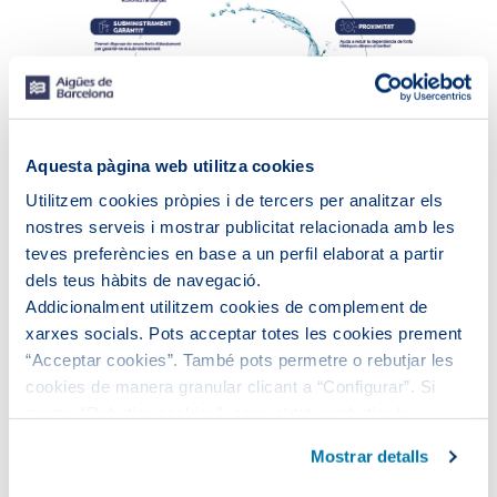
Aquesta pàgina web utilitza cookies
Utilitzem cookies pròpies i de tercers per analitzar els
nostres serveis i mostrar publicitat relacionada amb les
teves preferències en base a un perfil elaborat a partir
Veure el text descriptiu dels beneficis de la regeneració
dels teus hàbits de navegació.
de l'aigua
Addicionalment utilitzem cookies de complement de
xarxes socials. Pots acceptar totes les cookies prement
3
Aigua regenerada (hm
) 2020-2024
“Acceptar cookies”. També pots permetre o rebutjar les
cookies de manera granular clicant a “Configurar”. Si
prems “Rebutjar cookies”, equivaldrà a rebutjar la
instal·lació de totes les cookies excepte les necessàries,
Mostrar detalls
que són indispensables perquè el lloc web funcioni i que,
per tant, no es poden desactivar.