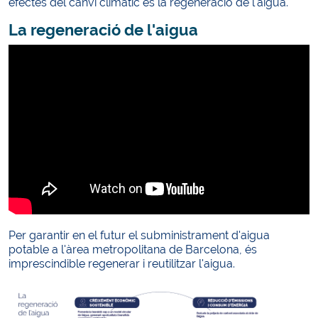
efectes del canvi climàtic és la regeneració de l'aigua.
La regeneració de l'aigua
Per garantir en el futur el subministrament d'aigua
potable a l'àrea metropolitana de Barcelona, és
imprescindible regenerar i reutilitzar l'aigua.