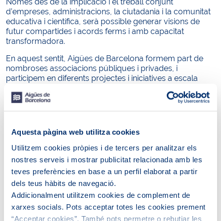
Només des de la implicació i el treball conjunt
d’empreses, administracions, la ciutadania i la comunitat
educativa i científica, serà possible generar visions de
futur compartides i acords ferms i amb capacitat
transformadora.
En aquest sentit, Aigües de Barcelona formem part de
nombroses associacions públiques i privades, i
participem en diferents projectes i iniciatives a escala
local, amb l’objectiu de compartir el nostre coneixement i
experiència, fruit del nostre convenciment en la força de
les aliances per generar més valor i assolir fites més
ambicioses.
Aquesta pàgina web utilitza cookies
Utilitzem cookies pròpies i de tercers per analitzar els
nostres serveis i mostrar publicitat relacionada amb les
teves preferències en base a un perfil elaborat a partir
dels teus hàbits de navegació.
Addicionalment utilitzem cookies de complement de
xarxes socials. Pots acceptar totes les cookies prement
Acció social, cultural i
Iniciatives de
“Acceptar cookies”. També pots permetre o rebutjar les